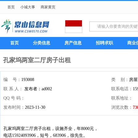
首页
小城大事
商家黄页
首页
分类信息
房产信息
招聘求职
商业
孔家坞两室二厅房子出租
编 号：
193008
类 别：
房屋
联 系 人：
发布者：ad002
联系电话：
15
QQ 号 码：
联系地址：
发布时间：
2023-11-30
浏览次数：
73
孔家坞两室二厅房子出租，设施齐全，年8000元，
电话15924093906，短号，683906，徐先生。