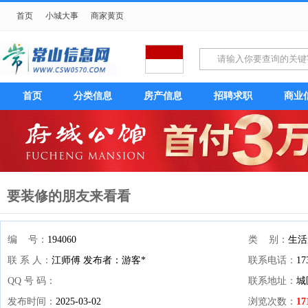
首页
小城大事
商家黄页
首页
分类信息
房产信息
招聘求职
商业
要装修的朋友来看看
编 号：
194060
类 别：
生活
联 系 人：
江师傅 发布者：游客*
联系电话：
17
QQ 号 码：
联系地址：
城
发布时间：
2025-03-02
浏览次数：
17