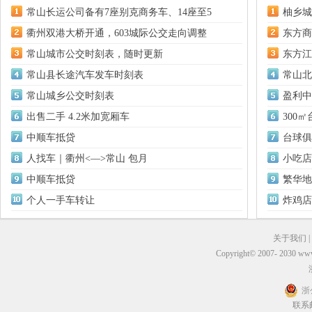
常山长运公司备有7座别克商务车、14座至5
柚乡城
衢州双港大桥开通，603城际公交走向调整
东方商
常山城市公交时刻表，随时更新
东方江
常山县长途汽车发车时刻表
常山北
常山城乡公交时刻表
盈利中
出售二手 4.2米加宽厢车
300
中顺车抵贷
台球俱
人找车｜衢州<––>常山 包月
小吃店
中顺车抵贷
繁华地
个人一手车转让
炸鸡店
关于我们
|
Copyright© 2007- 2030 
浙
联系邮