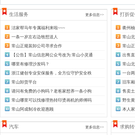
生活服务
打折促
更多信息>>
洁家帮马年专属福利来啦~~~
衢州柚
一条一岁左右边牧想送人
常山北
常山正规装卸公司寻求合作
常山正
【公告】常山信息网公众号改为:常山小灵通
出售直
哪里有修理沙发吗？
常山北
浙江健创专业安保服务，全方位守护安全秩
一台两
常山卸货平台
旧车厢
请问有免费的小狗吗？老爸家想养一条小狗
售卖土
常山哪里可以找修理热转印烫画机的师傅吗
野生黄
常山阿成制冷欢迎惠顾
本人家
汽车
求购转
更多信息>>