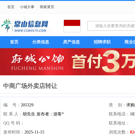
首页
小城大事
商家黄页
首页
分类信息
房产信息
招聘求职
商业
中商广场外卖店转让
编 号：
205329
类 别：
求购
联 系 人：
胡先生 发布者：游客*
联系电话：
18
QQ 号 码：
联系地址：
发布时间：
2025-11-15
浏览次数：
82