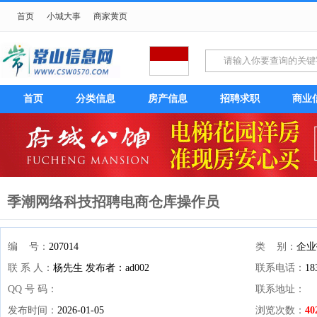
首页
小城大事
商家黄页
首页
分类信息
房产信息
招聘求职
商业
季潮网络科技招聘电商仓库操作员
编 号：
207014
类 别：
企业
联 系 人：
杨先生 发布者：ad002
联系电话：
1
QQ 号 码：
联系地址：
发布时间：
2026-01-05
浏览次数：
40